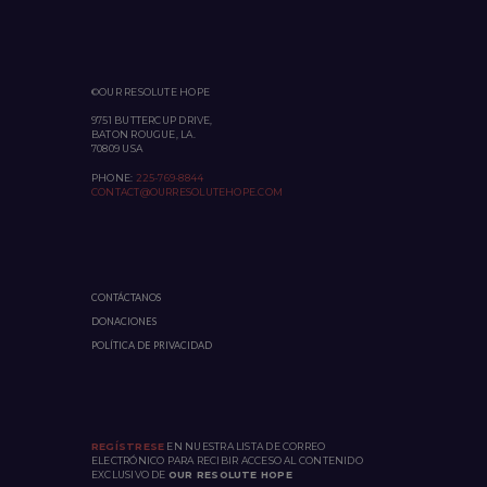
©OUR RESOLUTE HOPE
9751 BUTTERCUP DRIVE,
BATON ROUGUE, LA.
70809 USA
PHONE:
225-769-8844
CONTACT@OURRESOLUTEHOPE.COM
CONTÁCTANOS
DONACIONES
POLÍTICA DE PRIVACIDAD
REGÍSTRESE
EN NUESTRA LISTA DE CORREO
ELECTRÓNICO PARA RECIBIR ACCESO AL CONTENIDO
EXCLUSIVO DE
OUR RESOLUTE HOPE