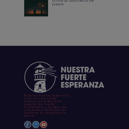
LA VIDA DE CRISTO NO ES UN
EVENTO
Nuestra Fuerte Esperanza
es el ministerio de
enseñanza bíblica en
español de Frank
Friedmann y ayuda a los
creyentes a disfrutar de
Jesús en su experiencia
diaria.