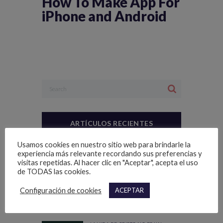
How To Make App For
iPhone and Android
ARTÍCULOS RECIENTES
Usamos cookies en nuestro sitio web para brindarle la
NUESTRA ÚNICA COSA
experiencia más relevante recordando sus preferencias y
visitas repetidas. Al hacer clic en "Aceptar", acepta el uso
de TODAS las cookies.
LO BUENO Y LO MALO DEL
Configuración de cookies
ACEPTAR
CONOCIMIENTO