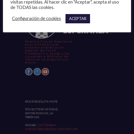
visitas repetidas. Al hacer clic en "Aceptar", acepta el uso
de TODAS las cookies.
Configuración de cookies
ACEPTAR
Nuestra Fuerte Esperanza
es el ministerio de
enseñanza bíblica en
español de Frank
Friedmann y ayuda a los
creyentes a disfrutar de
Jesús en su experiencia
diaria.
©OUR RESOLUTE HOPE
9751 BUTTERCUP DRIVE,
BATON ROUGUE, LA.
70809 USA
PHONE:
225-769-8844
CONTACT@OURRESOLUTEHOPE.COM