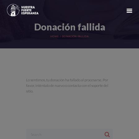
Donación fallida
HOME
DONACIÓN FALLIDA
Lo sentimos, tu donación ha fallado al procesarse. Por
favor, inténtalo de nuevo o contacta con el soporte del
sitio.