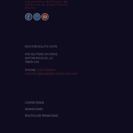
creyentes a disfrutar de
Jesús en su experiencia
diaria.
©OUR RESOLUTE HOPE
9751 BUTTERCUP DRIVE,
BATON ROUGUE, LA.
70809 USA
PHONE:
225-769-8844
CONTACT@OURRESOLUTEHOPE.COM
CONTÁCTANOS
DONACIONES
POLÍTICA DE PRIVACIDAD