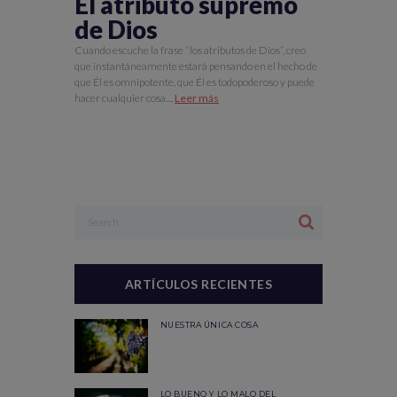
El atributo supremo
de Dios
Cuando escuche la frase “los atributos de Dios”, creo
que instantáneamente estará pensando en el hecho de
que Él es omnipotente, que Él es todopoderoso y puede
hacer cualquier cosa....
Leer más
ARTÍCULOS RECIENTES
NUESTRA ÚNICA COSA
LO BUENO Y LO MALO DEL