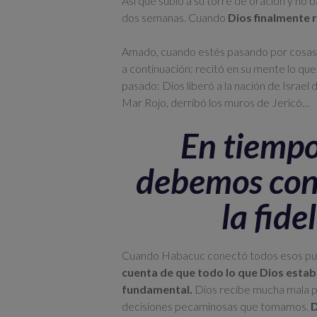
Así que subió a su torre de oración y no 
dos semanas. Cuando
Dios finalmente r
Amado, cuando estés pasando por cosas q
a continuación: recitó en su mente lo que
pasado: Dios liberó a la nación de Israel 
Mar Rojo, derribó los muros de Jericó…
En tiempo
debemos cone
la fide
Cuando Habacuc conectó todos esos punto
cuenta de que todo lo que Dios esta
fundamental.
Dios recibe mucha mala pr
decisiones pecaminosas que tomamos.
D