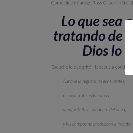
Como dice mi amigo Ross Gilbert: «Si el d
Lo que sea q
tratando de u
Dios lo 
Escuche lo que gritó Habacuc a continua
Aunque la higuera no eche brotes,
ni haya fruto en las viñas;
aunque falte el producto del olivo,
y los campos no produzcan alimento;