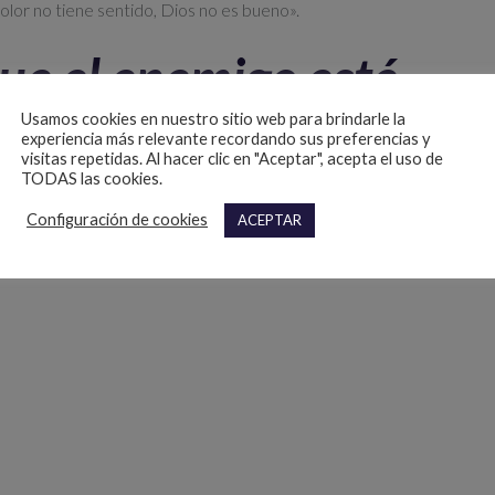
olor no tiene sentido, Dios no es bueno».
ue el enemigo esté
sar contra nosotros,
Usamos cookies en nuestro sitio web para brindarle la
experiencia más relevante recordando sus preferencias y
visitas repetidas. Al hacer clic en "Aceptar", acepta el uso de
usará para bien.
TODAS las cookies.
Configuración de cookies
ACEPTAR
ción,