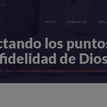
.COM
INICIO
ACERCA DE
REC
tando los puntos
fidelidad de Dio
E
BLOG
FRANK FRIEDMANN
CONECTANDO LOS PUNTOS DE LA FIDELIDAD DE