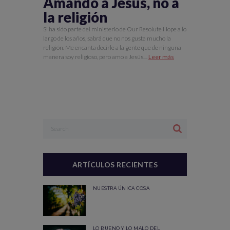
Amando a Jesús, no a
la religión
Si ha sido parte del ministerio de Our Resolute Hope a lo
largo de los años, sabrá que no nos gusta mucho la
religión. Me encanta decirle a la gente que de ninguna
manera soy religioso, pero amo a Jesús....
Leer más
ARTÍCULOS RECIENTES
NUESTRA ÚNICA COSA
LO BUENO Y LO MALO DEL