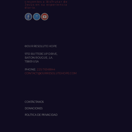
creyentes a disfrutar de
Jesús en su experiencia
diaria.
©OUR RESOLUTE HOPE
9751 BUTTERCUP DRIVE,
BATON ROUGUE, LA.
70809 USA
PHONE:
225-769-8844
CONTACT@OURRESOLUTEHOPE.COM
CONTÁCTANOS
DONACIONES
POLÍTICA DE PRIVACIDAD