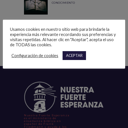
CONOCIMIENTO
LA VIDA DE CRISTO NO ES UN
EVENTO
Usamos cookies en nuestro sitio web para brindarle la
experiencia más relevante recordando sus preferencias y
visitas repetidas. Al hacer clic en "Aceptar", acepta el uso
de TODAS las cookies.
Configuración de cookies
ACEPTAR
Nuestra Fuerte Esperanza
es el ministerio de
enseñanza bíblica en
español de Frank
Friedmann y ayuda a los